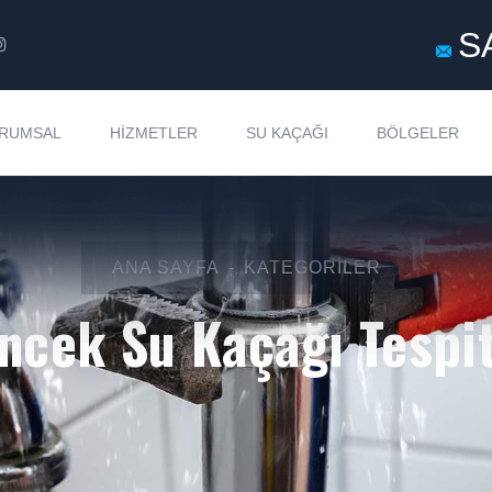
S
RUMSAL
HIZMETLER
SU KAÇAĞI
BÖLGELER
ANA SAYFA
KATEGORILER
İncek Su Kaçağı Tespit