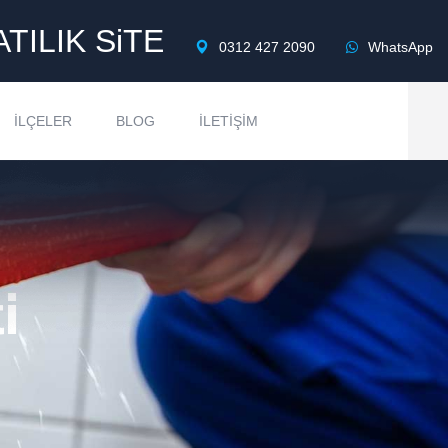
ATILIK SiTE
0312 427 2090
WhatsApp
İLÇELER
BLOG
İLETIŞIM
i