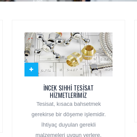
İNCEK SIHHI TESISAT
HIZMETLERIMIZ
Tesisat, kısaca bahsetmek
gerekirse bir döşeme işlemidir.
İhtiyaç duyulan gerekli
malzemeleri uygun yerlere.