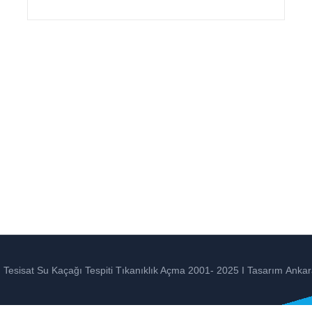
Tesisat Su Kaçağı Tespiti Tıkanıklık Açma 2001- 2025 I Tasarım
Ankar