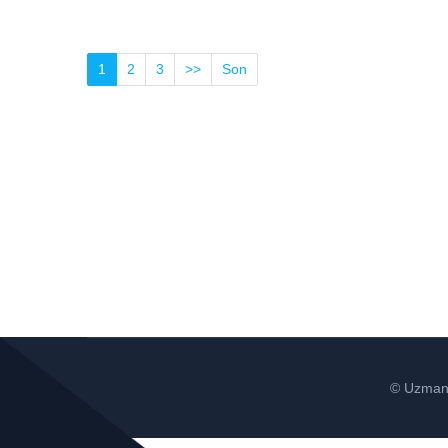
1
2
3
>>
Son
© Uzman 