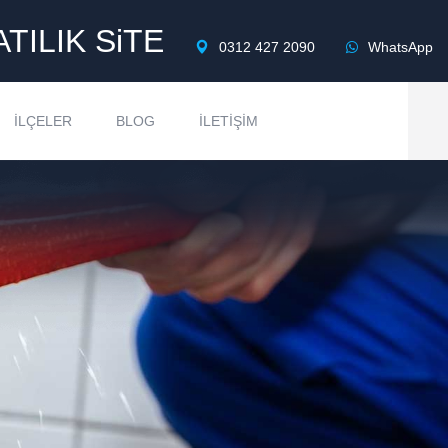
ATILIK SiTE
0312 427 2090
WhatsApp
İLÇELER
BLOG
İLETIŞIM