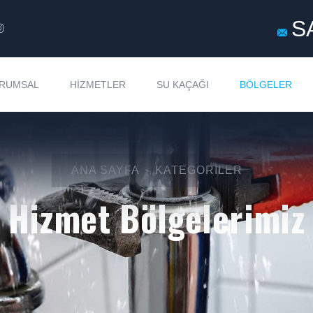
S
RUMSAL
HIZMETLER
SU KAÇAĞI
BÖLGELER
ANA SAYFA
KATEGORILER
Hizmet Bölgelerimiz