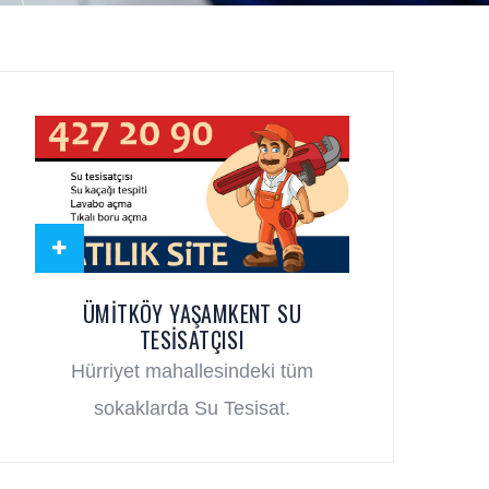
ÜMITKÖY YAŞAMKENT SU
TESISATÇISI
Hürriyet mahallesindeki tüm
sokaklarda Su Tesisat.