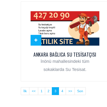
ANKARA BAĞLICA SU TESISATÇISI
İnönü mahallesindeki tüm
sokaklarda Su Tesisat.
İlk
<<
1
2
3
4
>>
Son