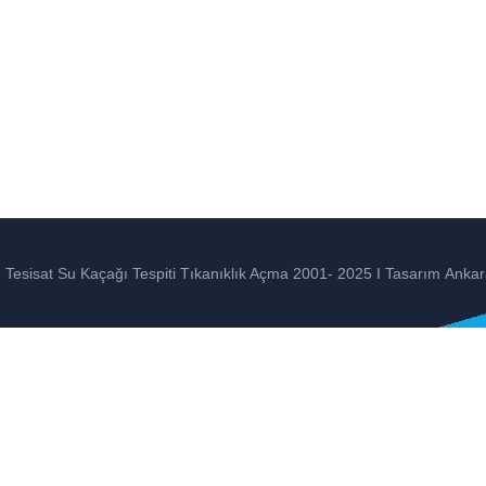
Tesisat Su Kaçağı Tespiti Tıkanıklık Açma 2001- 2025 I Tasarım
Ankar