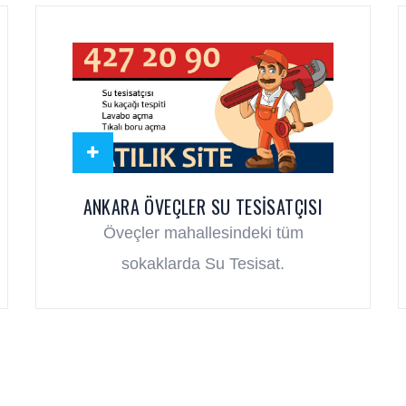
ANKARA ÖVEÇLER SU TESISATÇISI
Öveçler mahallesindeki tüm
sokaklarda Su Tesisat.