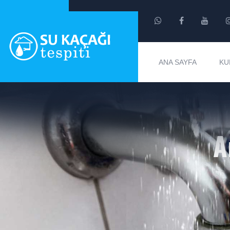
ANA SAYFA
KU
A