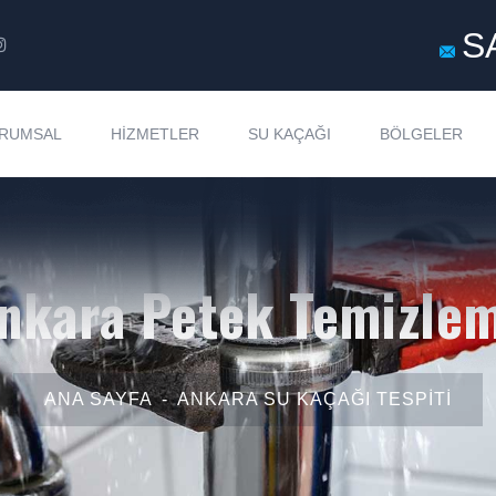
S
RUMSAL
HIZMETLER
SU KAÇAĞI
BÖLGELER
nkara Petek Temizle
ANA SAYFA
ANKARA SU KAÇAĞI TESPITI