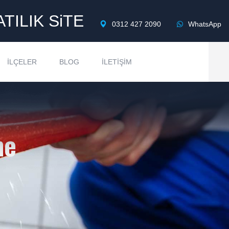
ATILIK SiTE
0312 427 2090
WhatsApp
İLÇELER
BLOG
İLETIŞIM
me