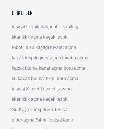
ETIKETLER
tesisat
tıkanıklık
Kanal Tıkanıklığı
tıkanıklık açma
kaçak tespiti
robot ile su kaçağı
tuvalet açma
kaçak tespiti
gider açma
lavabo açma
kaçak bulma
kanal açma
boru açma
su kaçak bulma
tıkalı boru açma
tesisat
Klozet
Tuvalet
Lavabo
tıkanıklık açma
kaçak tespit
Su Kaçak Tespiti
Su Tesisatı
gider açma
Sıhhi Tesisat
tamir