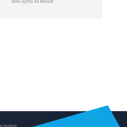
boru açma
su tesisat
a Hosting