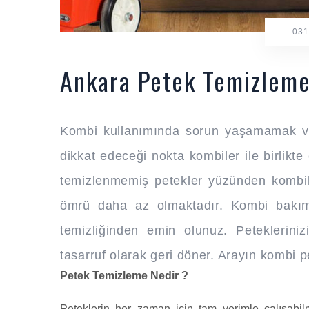
031
Ankara Petek Temizlem
Kombi kullanımında sorun yaşamamak ve 
dikkat edeceği nokta kombiler ile birlikte 
temizlenmemiş petekler yüzünden kombi
ömrü daha az olmaktadır. Kombi bakımla
temizliğinden emin olunuz. Peteklerini
tasarruf olarak geri döner. Arayın kombi p
Petek Temizleme Nedir ?
Peteklerin her zaman için tam verimle çalışabil