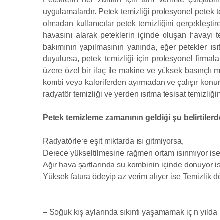
uygulamalardır. Petek temizliği profesyonel petek t
olmadan kullanıcılar petek temizliğini gerçekleştir
havasını alarak peteklerin içinde oluşan havayı tem
bakımının yapılmasının yanında, eğer petekler ısıt
duyulursa, petek temizliği için profesyonel firmal
üzere özel bir ilaç ile makine ve yüksek basınçlı mak
kombi veya kaloriferden ayırmadan ve çalışır kon
radyatör temizliği ve yerden ısıtma tesisat temizliğin
Petek temizleme zamanının geldiği şu belirtilerde
Radyatörlere eşit miktarda ısı gitmiyorsa,
Derece yükseltilmesine rağmen ortam ısınmıyor ise
Ağır hava şartlarında su kombinin içinde donuyor i
Yüksek fatura ödeyip az verim alıyor ise Temizlik d
– Soğuk kış aylarında sıkıntı yaşamamak için yılda 