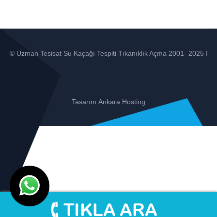
© Uzman Tesisat Su Kaçağı Tespiti Tıkanıklık Açma 2001- 2025 I
Tasarım
Ankara Hosting