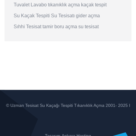
Tuvalet
Lavabo
tıkanıklık açma
kaçak tespit
Su Kaçak Tespiti
Su Tesisatı
gider açma
Sıhhi Tesisat
tamir
boru açma
su tesisat
© Uzman Tesisat Su Kaçağı Tespiti Tıkanıklık Açma 2001- 2025 I
Tasarım
Ankara Hosting