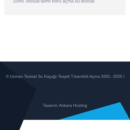
Sıhhi Tesisat
tamir
boru açma
su tesisat
© Uzman Tesisat Su Kaçağı Tespiti Tıkanıklık Açma 2001- 2025 I
Tasarım
Ankara Hosting