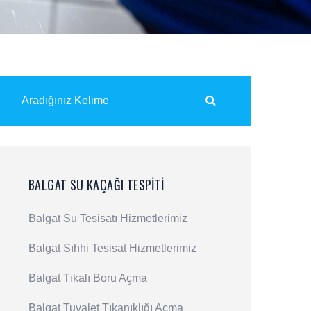
BALGAT SU KAÇAĞI TESPITI
Balgat Su Tesisatı Hizmetlerimiz
Balgat Sıhhi Tesisat Hizmetlerimiz
Balgat Tıkalı Boru Açma
Balgat Tuvalet Tıkanıklığı Açma