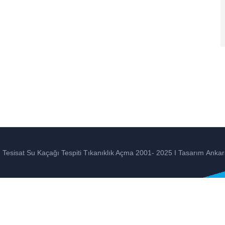
Tesisat Su Kaçağı Tespiti Tıkanıklık Açma 2001- 2025 I Tasarım
Ankar