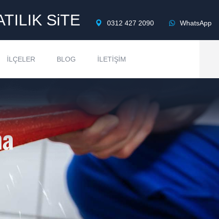
ATILIK SiTE
0312 427 2090
WhatsApp
İLÇELER
BLOG
İLETIŞIM
ma