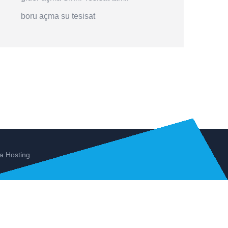
boru açma
su tesisat
a Hosting