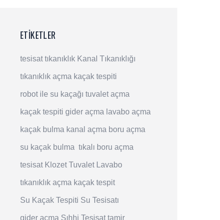
ETIKETLER
tesisat
tıkanıklık
Kanal Tıkanıklığı
tıkanıklık açma
kaçak tespiti
robot ile su kaçağı
tuvalet açma
kaçak tespiti
gider açma
lavabo açma
kaçak bulma
kanal açma
boru açma
su kaçak bulma
tıkalı boru açma
tesisat
Klozet
Tuvalet
Lavabo
tıkanıklık açma
kaçak tespit
Su Kaçak Tespiti
Su Tesisatı
gider açma
Sıhhi Tesisat
tamir