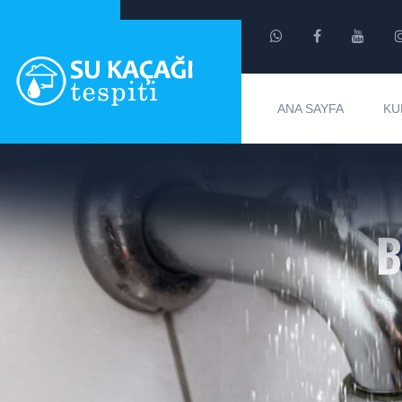
ANA SAYFA
KU
B