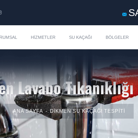
S
RUMSAL
HIZMETLER
SU KAÇAĞI
BÖLGELER
n Lavabo Tıkanıklığ
ANA SAYFA
DIKMEN SU KAÇAĞI TESPITI