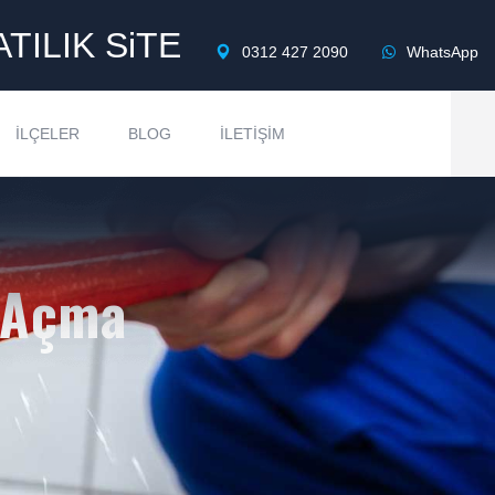
ATILIK SiTE
0312 427 2090
WhatsApp
İLÇELER
BLOG
İLETIŞIM
ı Açma