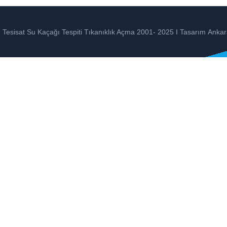
Tesisat Su Kaçağı Tespiti Tıkanıklık Açma 2001- 2025 I Tasarım
Ankar