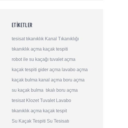
ETIKETLER
tesisat
tıkanıklık
Kanal Tıkanıklığı
tıkanıklık açma
kaçak tespiti
robot ile su kaçağı
tuvalet açma
kaçak tespiti
gider açma
lavabo açma
kaçak bulma
kanal açma
boru açma
su kaçak bulma
tıkalı boru açma
tesisat
Klozet
Tuvalet
Lavabo
tıkanıklık açma
kaçak tespit
Su Kaçak Tespiti
Su Tesisatı