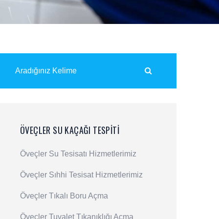
ÖVEÇLER SU KAÇAĞI TESPITI
Öveçler Su Tesisatı Hizmetlerimiz
Öveçler Sıhhi Tesisat Hizmetlerimiz
Öveçler Tıkalı Boru Açma
Öveçler Tuvalet Tıkanıklığı Açma