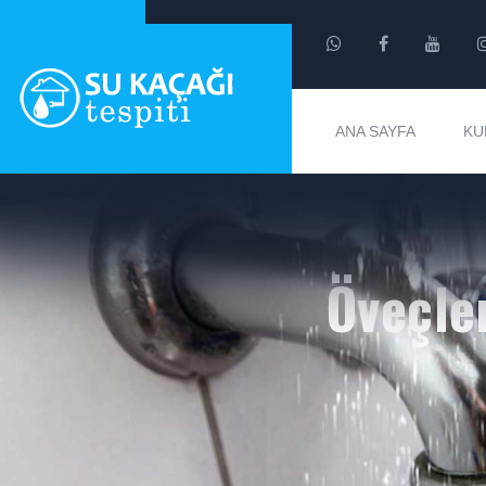
ANA SAYFA
KU
Öveçle