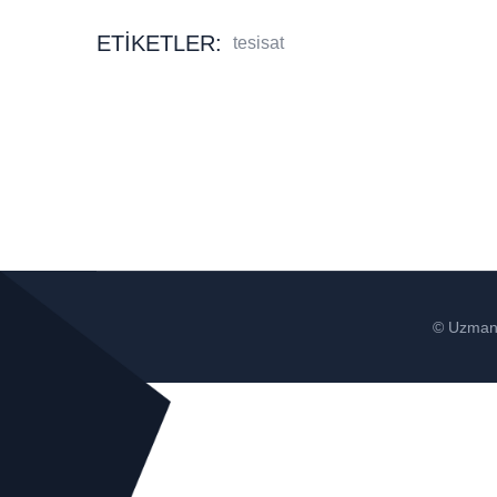
ETIKETLER:
tesisat
© Uzman 