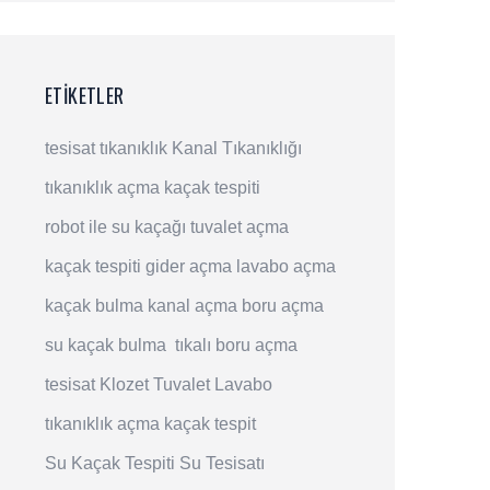
ETIKETLER
tesisat
tıkanıklık
Kanal Tıkanıklığı
tıkanıklık açma
kaçak tespiti
robot ile su kaçağı
tuvalet açma
kaçak tespiti
gider açma
lavabo açma
kaçak bulma
kanal açma
boru açma
su kaçak bulma
tıkalı boru açma
tesisat
Klozet
Tuvalet
Lavabo
tıkanıklık açma
kaçak tespit
Su Kaçak Tespiti
Su Tesisatı