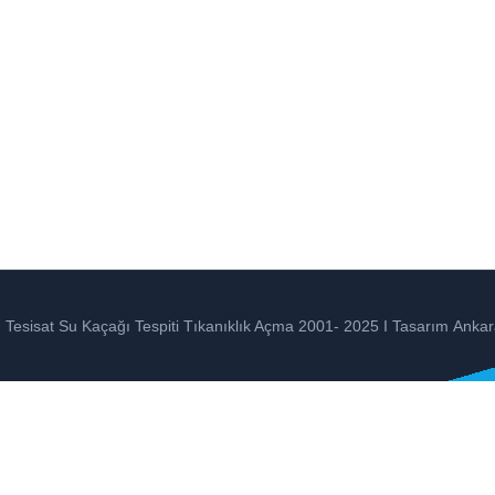
Tesisat Su Kaçağı Tespiti Tıkanıklık Açma 2001- 2025 I Tasarım
Ankar