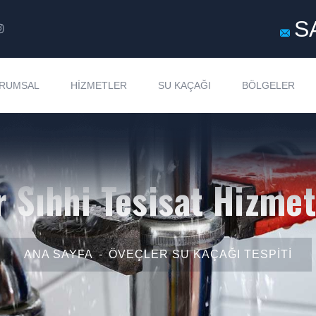
S
RUMSAL
HIZMETLER
SU KAÇAĞI
BÖLGELER
r Sıhhi Tesisat Hizmet
ANA SAYFA
ÖVEÇLER SU KAÇAĞI TESPITI