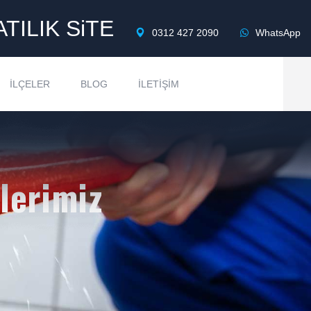
ATILIK SiTE
0312 427 2090
WhatsApp
İLÇELER
BLOG
İLETIŞIM
lerimiz