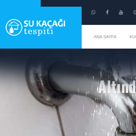
ANA SAYFA
KU
Altınd