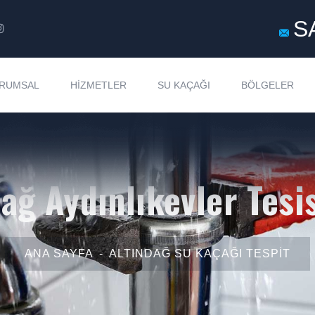
S
RUMSAL
HIZMETLER
SU KAÇAĞI
BÖLGELER
ağ Aydınlıkevler Tesi
ANA SAYFA
ALTINDAĞ SU KAÇAĞI TESPIT