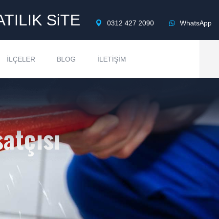
ATILIK SiTE
0312 427 2090
WhatsApp
İLÇELER
BLOG
İLETIŞIM
satçısı