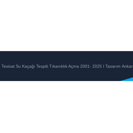
Tesisat Su Kaçağı Tespiti Tıkanıklık Açma 2001- 2025 I Tasarım
Ankar