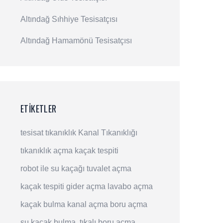
Altındağ Sıhhiye Tesisatçısı
Altındağ Hamamönü Tesisatçısı
ETIKETLER
tesisat
tıkanıklık
Kanal Tıkanıklığı
tıkanıklık açma
kaçak tespiti
robot ile su kaçağı
tuvalet açma
kaçak tespiti
gider açma
lavabo açma
kaçak bulma
kanal açma
boru açma
su kaçak bulma
tıkalı boru açma