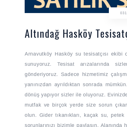
031
Altındağ Hasköy Tesisatç
Arnavutköy Hasköy su tesisatçısı ekibi o
sunuyoruz. Tesisat arızalarında sizl
gönderiyoruz. Sadece hizmetimiz çalış
yanınızdan ayrıldıktan sonrada mümkün.
dönüş yapıyor sizler ile oluyoruz. Evinizd
mutfak ve birçok yerde size sorun çıkara
olun. Gider tıkanıkları, kaçak su, petek 
sorunlarınızı bizimle paylaşın. Alanında 