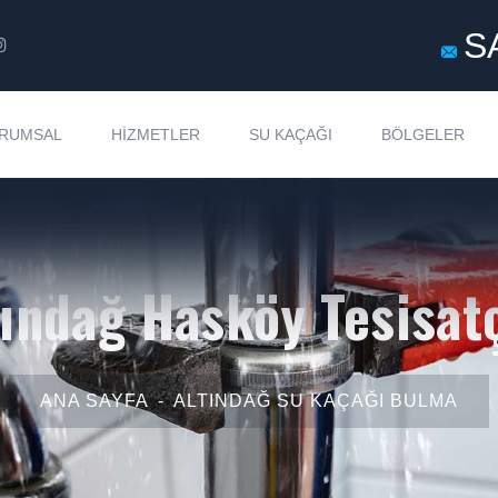
S
RUMSAL
HIZMETLER
SU KAÇAĞI
BÖLGELER
tındağ Hasköy Tesisatç
ANA SAYFA
ALTINDAĞ SU KAÇAĞI BULMA