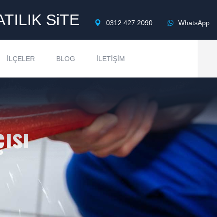
ATILIK SiTE
0312 427 2090
WhatsApp
İLÇELER
BLOG
İLETIŞIM
ısı