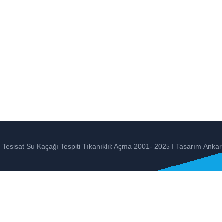
Tesisat Su Kaçağı Tespiti Tıkanıklık Açma 2001- 2025 I Tasarım
Ankar