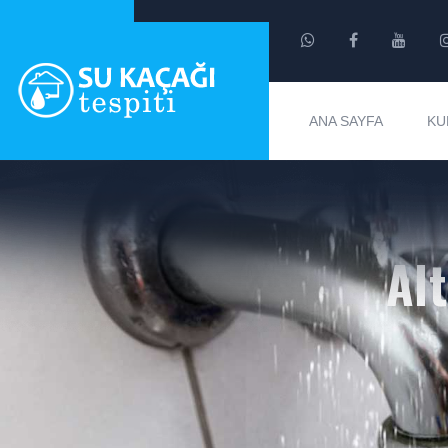
ANA SAYFA
KU
Al