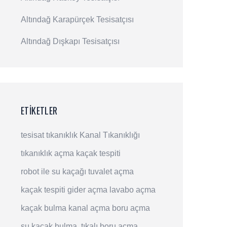
Altındağ Karapürçek Tesisatçısı
Altındağ Dışkapı Tesisatçısı
ETIKETLER
tesisat
tıkanıklık
Kanal Tıkanıklığı
tıkanıklık açma
kaçak tespiti
robot ile su kaçağı
tuvalet açma
kaçak tespiti
gider açma
lavabo açma
kaçak bulma
kanal açma
boru açma
su kaçak bulma
tıkalı boru açma