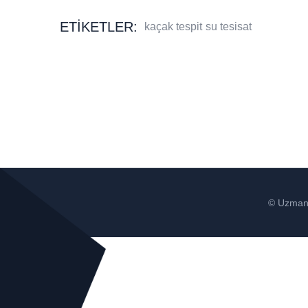
ETIKETLER:
kaçak tespit
su tesisat
© Uzman 