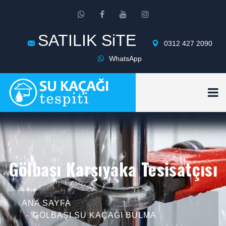
SATILIK SiTE
0312 427 2090
WhatsApp
Gölbaşı Karşıyaka Tesisatçısı
ANA SAYFA
GÖLBAŞI SU KAÇAĞI BULMA