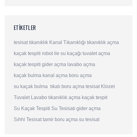
ETIKETLER
tesisat
tıkanıklık
Kanal Tıkanıklığı
tıkanıklık açma
kaçak tespiti
robot ile su kaçağı
tuvalet açma
kaçak tespiti
gider açma
lavabo açma
kaçak bulma
kanal açma
boru açma
su kaçak bulma
tıkalı boru açma
tesisat
Klozet
Tuvalet
Lavabo
tıkanıklık açma
kaçak tespit
Su Kaçak Tespiti
Su Tesisatı
gider açma
Sıhhi Tesisat
tamir
boru açma
su tesisat