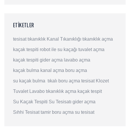
ETIKETLER
tesisat
tıkanıklık
Kanal Tıkanıklığı
tıkanıklık açma
kaçak tespiti
robot ile su kaçağı
tuvalet açma
kaçak tespiti
gider açma
lavabo açma
kaçak bulma
kanal açma
boru açma
su kaçak bulma
tıkalı boru açma
tesisat
Klozet
Tuvalet
Lavabo
tıkanıklık açma
kaçak tespit
Su Kaçak Tespiti
Su Tesisatı
gider açma
Sıhhi Tesisat
tamir
boru açma
su tesisat