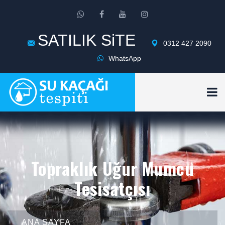
SATILIK SiTE
0312 427 2090
WhatsApp
Topraklık Uğur Mumcu
Tesisatçısı
ANA SAYFA