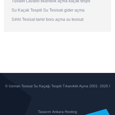
Tuvalet
Lavabo
tıkanıklık açma
kaçak tespit
Su Kaçak Tespiti
Su Tesisatı
gider açma
Sıhhi Tesisat
tamir
boru açma
su tesisat
© Uzman Tesisat Su Kaçağı Tespiti Tıkanıklık Açma 2001- 2025 I
Tasarım
Ankara Hosting