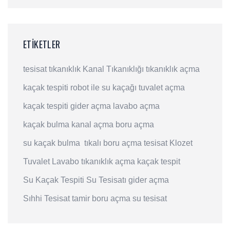
ETIKETLER
tesisat
tıkanıklık
Kanal Tıkanıklığı
tıkanıklık açma
kaçak tespiti
robot ile su kaçağı
tuvalet açma
kaçak tespiti
gider açma
lavabo açma
kaçak bulma
kanal açma
boru açma
su kaçak bulma
tıkalı boru açma
tesisat
Klozet
Tuvalet
Lavabo
tıkanıklık açma
kaçak tespit
Su Kaçak Tespiti
Su Tesisatı
gider açma
Sıhhi Tesisat
tamir
boru açma
su tesisat