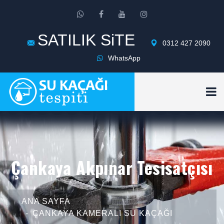
SATILIK SiTE
0312 427 2090
WhatsApp
Çankaya Akpınar Tesisatçısı
ANA SAYFA
ÇANKAYA KAMERALI SU KAÇAĞI