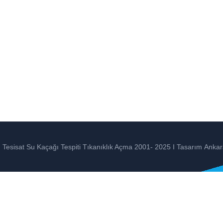
Tesisat Su Kaçağı Tespiti Tıkanıklık Açma 2001- 2025 I Tasarım
Ankar