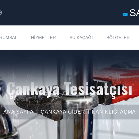
S
RUMSAL
HIZMETLER
SU KAÇAĞI
BÖLGELER
Çankaya Tesisatçısı
ANA SAYFA
ÇANKAYA GIDER TIKANIKLIĞI AÇMA