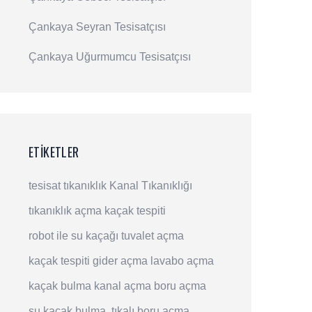
Çankaya Seyran Tesisatçısı
Çankaya Uğurmumcu Tesisatçısı
ETIKETLER
tesisat
tıkanıklık
Kanal Tıkanıklığı
tıkanıklık açma
kaçak tespiti
robot ile su kaçağı
tuvalet açma
kaçak tespiti
gider açma
lavabo açma
kaçak bulma
kanal açma
boru açma
su kaçak bulma
tıkalı boru açma