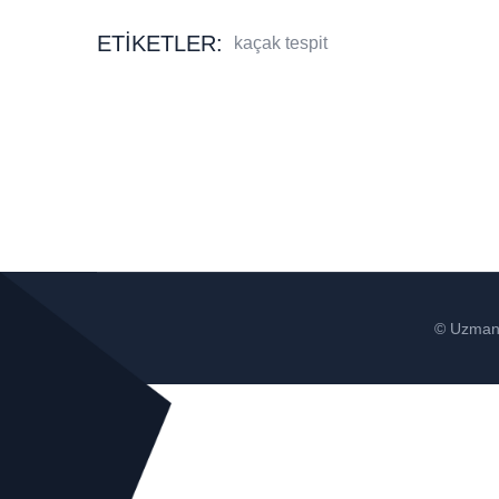
ETIKETLER:
kaçak tespit
© Uzman 