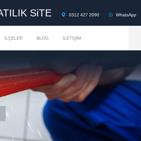
ATILIK SiTE
0312 427 2090
WhatsApp
İLÇELER
BLOG
İLETIŞIM