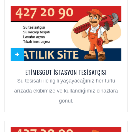
ETIMESGUT İSTASYON TESISATÇISI
Su tesisatı ile ilgili yaşayacağınız her türlü
arızada ekibimize ve kullandığımız cihazlara
gönül.