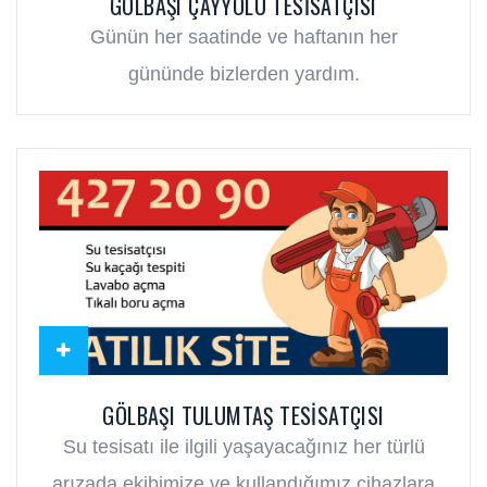
GÖLBAŞI ÇAYYOLU TESISATÇISI
Günün her saatinde ve haftanın her
gününde bizlerden yardım.
GÖLBAŞI TULUMTAŞ TESISATÇISI
Su tesisatı ile ilgili yaşayacağınız her türlü
arızada ekibimize ve kullandığımız cihazlara