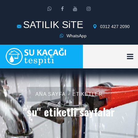
SATILIK SiTE
0312 427 2090
WhatsApp
ANA SAYFA
ETIKETLER
"su" etiketli sayfalar