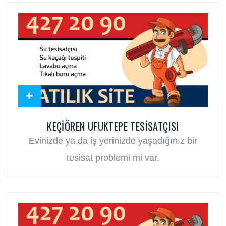
KEÇIÖREN UFUKTEPE TESISATÇISI
Evinizde ya da iş yerinizde yaşadığınız bir
tesisat problemi mi var.