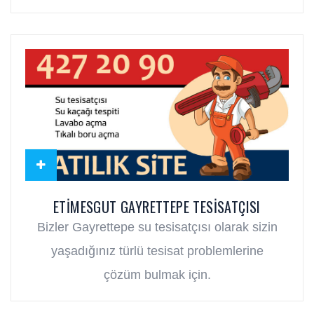
ETIMESGUT GAYRETTEPE TESISATÇISI
Bizler Gayrettepe su tesisatçısı olarak sizin
yaşadığınız türlü tesisat problemlerine
çözüm bulmak için.