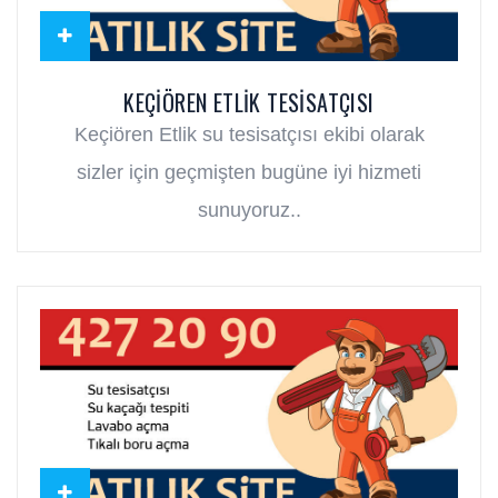
KEÇIÖREN ETLIK TESISATÇISI
Keçiören Etlik su tesisatçısı ekibi olarak
sizler için geçmişten bugüne iyi hizmeti
sunuyoruz..