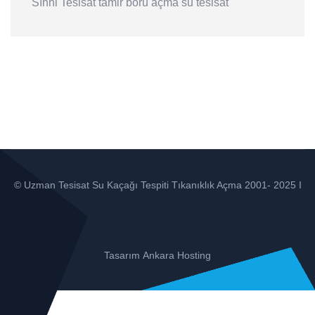
Sıhhi Tesisat
tamir
boru açma
su tesisat
© Uzman Tesisat Su Kaçağı Tespiti Tıkanıklık Açma 2001- 2025 I
Tasarım
Ankara Hosting