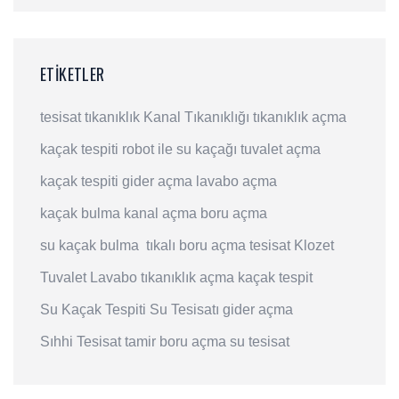
ETIKETLER
tesisat
tıkanıklık
Kanal Tıkanıklığı
tıkanıklık açma
kaçak tespiti
robot ile su kaçağı
tuvalet açma
kaçak tespiti
gider açma
lavabo açma
kaçak bulma
kanal açma
boru açma
su kaçak bulma
tıkalı boru açma
tesisat
Klozet
Tuvalet
Lavabo
tıkanıklık açma
kaçak tespit
Su Kaçak Tespiti
Su Tesisatı
gider açma
Sıhhi Tesisat
tamir
boru açma
su tesisat