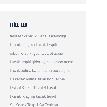
ETIKETLER
tesisat
tıkanıklık
Kanal Tıkanıklığı
tıkanıklık açma
kaçak tespiti
robot ile su kaçağı
tuvalet açma
kaçak tespiti
gider açma
lavabo açma
kaçak bulma
kanal açma
boru açma
su kaçak bulma
tıkalı boru açma
tesisat
Klozet
Tuvalet
Lavabo
tıkanıklık açma
kaçak tespit
Su Kaçak Tespiti
Su Tesisatı