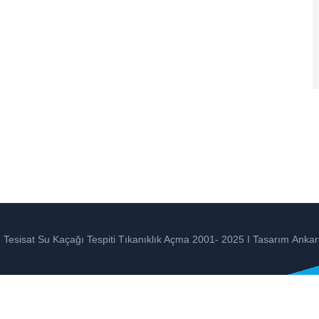
Tesisat Su Kaçağı Tespiti Tıkanıklık Açma 2001- 2025 I Tasarım
Ankar