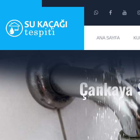
ANA SAYFA
KU
Çankaya 