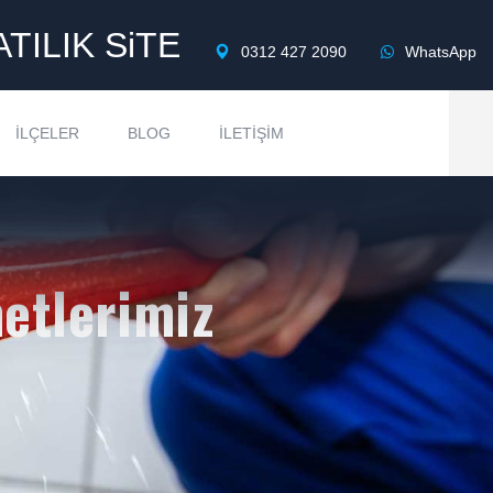
ATILIK SiTE
0312 427 2090
WhatsApp
İLÇELER
BLOG
İLETIŞIM
etlerimiz