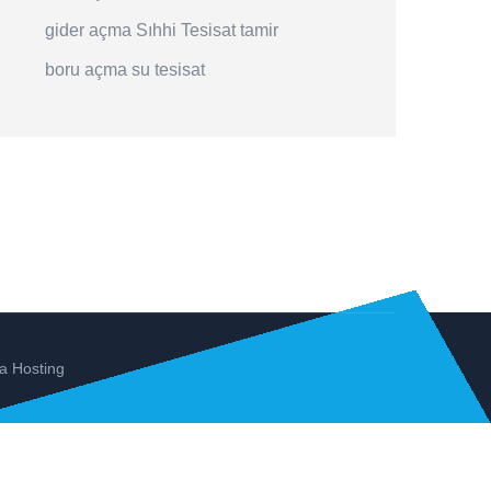
gider açma
Sıhhi Tesisat
tamir
boru açma
su tesisat
a Hosting