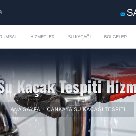
S
RUMSAL
HIZMETLER
SU KAÇAĞI
BÖLGELER
Su Kaçak Tespiti Hizm
ANA SAYFA
ÇANKAYA SU KAÇAĞI TESPITI