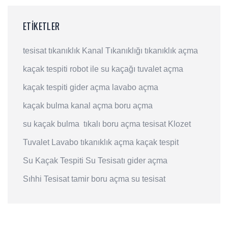
ETIKETLER
tesisat
tıkanıklık
Kanal Tıkanıklığı
tıkanıklık açma
kaçak tespiti
robot ile su kaçağı
tuvalet açma
kaçak tespiti
gider açma
lavabo açma
kaçak bulma
kanal açma
boru açma
su kaçak bulma
tıkalı boru açma
tesisat
Klozet
Tuvalet
Lavabo
tıkanıklık açma
kaçak tespit
Su Kaçak Tespiti
Su Tesisatı
gider açma
Sıhhi Tesisat
tamir
boru açma
su tesisat