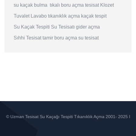
su kaçak bulma
tıkalı boru açma
tesisat
Klozet
Tuvalet
Lavabo
tıkanıklık açma
kaçak tespit
Su Kaçak Tespiti
Su Tesisatı
gider açma
Sıhhi Tesisat
tamir
boru açma
su tesisat
© Uzman Tesisat Su Kaçağı Tespiti Tıkanıklık Açma 2001- 2025 I