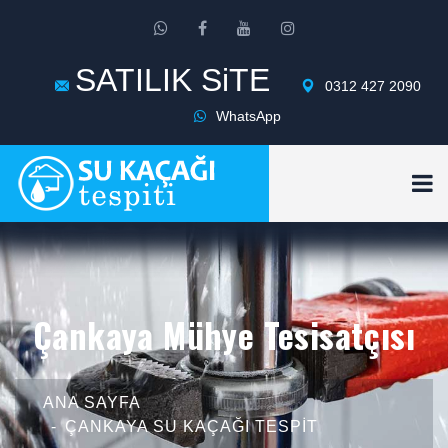
SATILIK SiTE
0312 427 2090
WhatsApp
Çankaya Mühye Tesisatçısı
ANA SAYFA
ÇANKAYA SU KAÇAĞI TESPIT