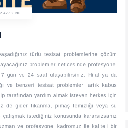
2 427 2090
ı
 yaşadığınız türlü tesisat problemlerine çözüm
şayacağınız problemler neticesinde profesyonel
e 7 gün ve 24 saat ulaşabilirsiniz. Hilal ya da
ığı ve benzeri tesisat problemleri artık kabus
kip tarafından yardım almak isteyen herkes için
iz de gider tıkanma, pimaş temizliği veya su
le çalışmak istediğiniz konusunda kararsızsanız
e uzman ve profesyonel kadromuz ile kaliteli bir