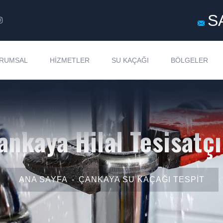
S
RUMSAL
HIZMETLER
SU KAÇAĞI
BÖLGELER
ankaya Hilal Tesisatçı
ANA SAYFA
ÇANKAYA SU KAÇAĞI TESPIT