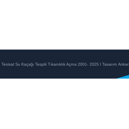
Tesisat Su Kaçağı Tespiti Tıkanıklık Açma 2001- 2025 I Tasarım
Ankar