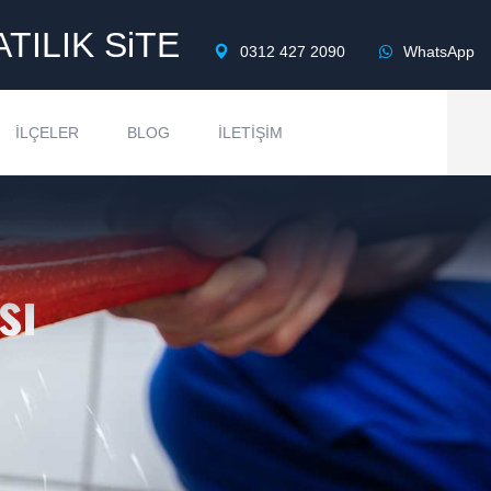
ATILIK SiTE
0312 427 2090
WhatsApp
İLÇELER
BLOG
İLETIŞIM
sı