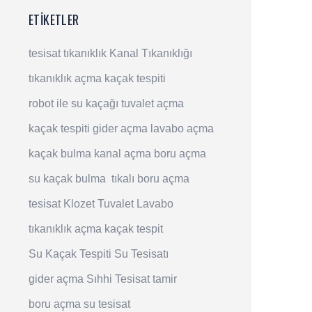
ETIKETLER
tesisat
tıkanıklık
Kanal Tıkanıklığı
tıkanıklık açma
kaçak tespiti
robot ile su kaçağı
tuvalet açma
kaçak tespiti
gider açma
lavabo açma
kaçak bulma
kanal açma
boru açma
su kaçak bulma
tıkalı boru açma
tesisat
Klozet
Tuvalet
Lavabo
tıkanıklık açma
kaçak tespit
Su Kaçak Tespiti
Su Tesisatı
gider açma
Sıhhi Tesisat
tamir
boru açma
su tesisat